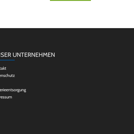
SER UNTERNEHMEN
takt
enschutz
erieentsorgung
ressum