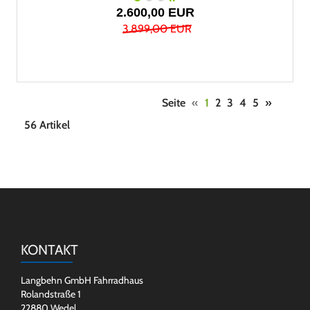
2.600,00 EUR
3.899,00 EUR
Seite
«
1
2
3
4
5
»
56 Artikel
KONTAKT
Langbehn GmbH Fahrradhaus
Rolandstraße 1
22880 Wedel