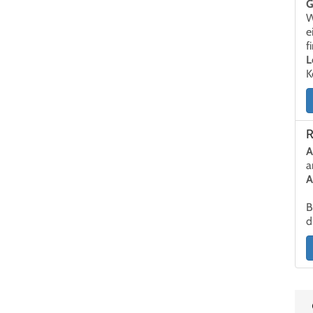
G
W
e
f
L
K
R
A
a
A
B
d