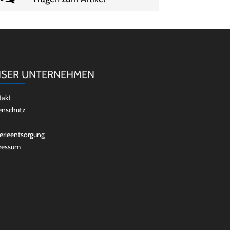
SER UNTERNEHMEN
takt
enschutz
erieentsorgung
ressum