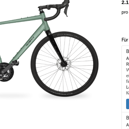
2.
pro 
Für
B
A
R
W
e
f
L
K
B
A