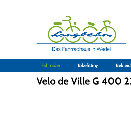
Fahrräder
Gravel-Bikes
Fahrräder
Bikefitting
Beklei
Velo de Ville G 400 