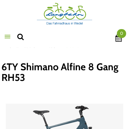
0
Toggle navigation
Fahrräder
E-Bikes
E-Allround
6TY Shimano Alfine 8 Gang
RH53