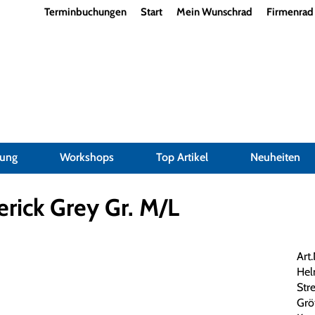
Terminbuchungen
Start
Mein Wunschrad
Firmenrad
dung
Workshops
Top Artikel
Neuheiten
rick Grey Gr. M/L
Art
Hel
Stre
Grö