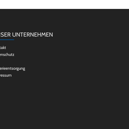
SER UNTERNEHMEN
takt
enschutz
erieentsorgung
ressum