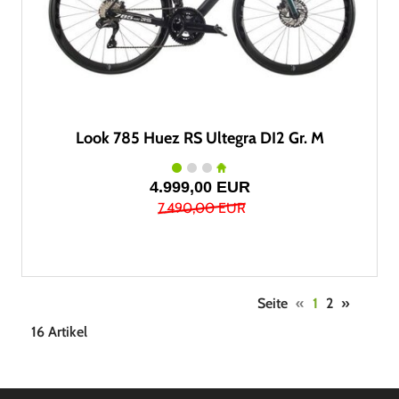
Look 785 Huez RS Ultegra DI2 Gr. M
4.999,00 EUR
7.490,00 EUR
Seite
«
1
2
»
16 Artikel